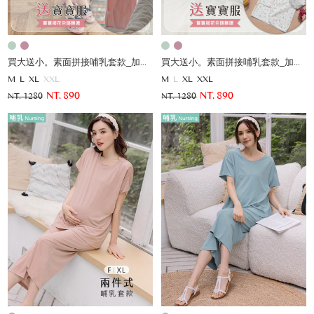
買大送小。素面拼接哺乳套款_加贈寶寶服
買大送小。素面拼接哺乳套款_加贈寶寶服
M
L
XL
XXL
M
L
XL
XXL
NT. 890
NT. 890
NT. 1280
NT. 1280