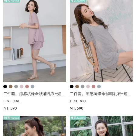
二件套。涼感坑條傘狀哺乳衣+短褲(薄軟)
二件套。涼感坑條傘狀哺乳衣+短褲(薄軟)
F
XL
XXL
F
XL
XXL
NT. 590
NT. 590