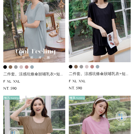
二件套。涼感坑條傘狀哺乳衣+短褲(薄軟)
二件套。涼感坑條傘狀哺乳衣+短褲(薄軟)
F
XL
XXL
F
XL
XXL
NT. 590
NT. 590