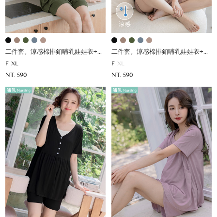
二件套。涼感棉排釦哺乳娃娃衣+棉短褲
二件套。涼感棉排釦哺乳娃娃衣+棉短褲
F
XL
F
XL
NT. 590
NT. 590