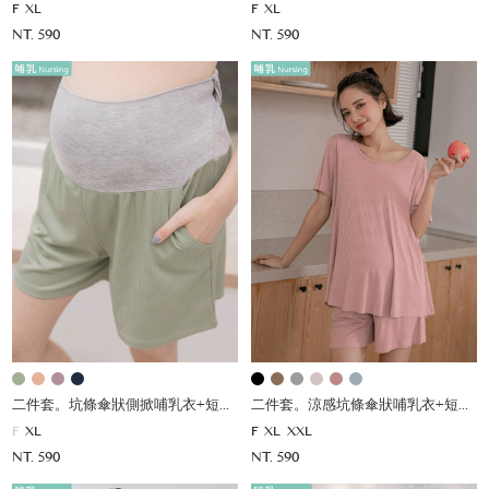
F
XL
F
XL
NT. 590
NT. 590
二件套。坑條傘狀側掀哺乳衣+短褲(Q彈)
二件套。涼感坑條傘狀哺乳衣+短褲(薄軟)
F
XL
F
XL
XXL
NT. 590
NT. 590