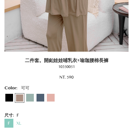
二件套。開釦娃娃哺乳衣+瑜珈腰棉長褲
10350051
NT. 590
Color:
可可
尺寸:
F
F
XL