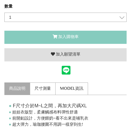
數量
加入購物車
加入願望清單
商品說明
尺寸測量
MODEL資訊
●
F尺寸介於M~L之間，再加大尺碼XL
●
娃娃衣版型，柔膚觸感布料彈性舒適
●
前開釦設計，方便餵奶~看不出來是哺乳衣
●
超大彈力，瑜珈腰圍不用調一樣穿到生!