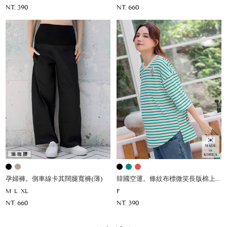
NT. 390
NT. 660
孕婦褲。側車線卡其闊腿寬褲(薄)
韓國空運。條紋布標微笑長版棉上衣
M
L
XL
F
NT. 660
NT. 390