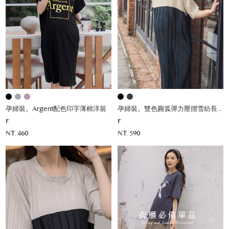
孕婦裝。Argent配色印字薄棉洋裝
孕婦裝。雙色圓弧彈力壓摺雪紡長洋
F
F
NT. 460
NT. 590