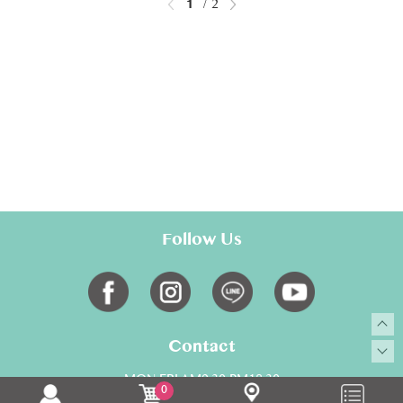
1
2
Follow Us
Contact
MON-FRI AM9:30-PM18:30
0