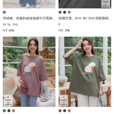
孕婦褲。前膝斜線瑜珈腰牛仔寬褲(薄)
韓國空運。DAY BY DAY斑駁鵝棉上衣
M
XL
XXL
F
NT. 690
NT. 390