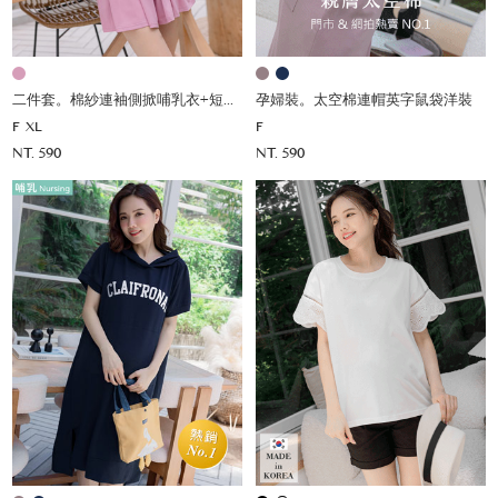
二件套。棉紗連袖側掀哺乳衣+短褲(薄)
孕婦裝。太空棉連帽英字鼠袋洋裝
F
XL
F
NT. 590
NT. 590