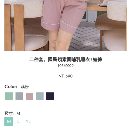
二件套。國民領素面哺乳睡衣+短褲
10360022
NT. 590
Color:
藕粉
尺寸:
M
M
L
XL