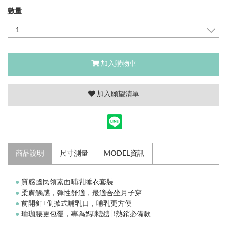
數量
加入購物車
加入願望清單
商品說明
尺寸測量
MODEL資訊
●
質感國民領素面哺乳睡衣套裝
●
柔膚觸感，彈性舒適，最適合坐月子穿
●
前開釦+側掀式哺乳口，哺乳更方便
●
瑜珈腰更包覆，專為媽咪設計!熱銷必備款