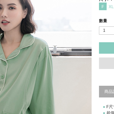
F
XL
數量
商品
●
F尺
●
超