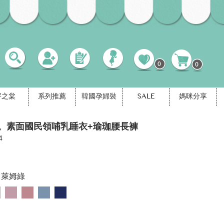
0
0
宇之棠
系列推薦
韓國孕婦裝
SALE
媽咪分享
。素面國民領哺乳睡衣+瑜珈腰長褲
4
萊姆綠