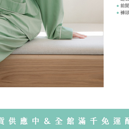
●
前
●
褲