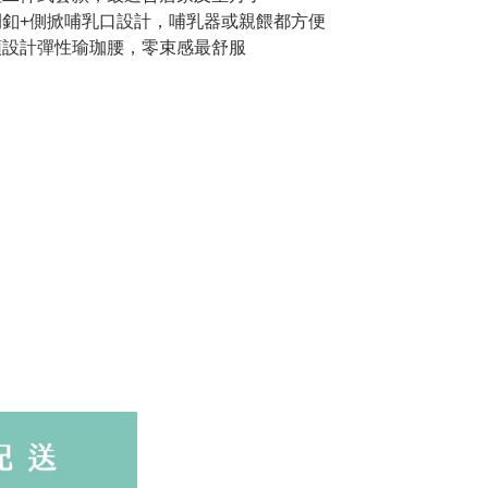
開釦+側掀哺乳口設計，哺乳器或親餵都方便
頭設計彈性瑜珈腰，零束感最舒服