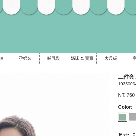
褲
孕婦裝
哺乳裝
媽咪 & 寶寶
大尺碼
二件套
1035006
NT. 760
Color:
尺寸:
F