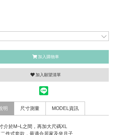
加入購物車
加入願望清單
說明
尺寸測量
MODEL資訊
寸介於M~L之間，再加大尺碼XL
值二件式套款，最適合居家及坐月子