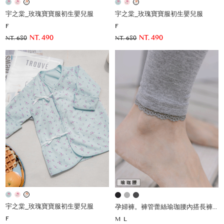
宇之棠_玫瑰寶寶服初生嬰兒服
宇之棠_玫瑰寶寶服初生嬰兒服
F
F
NT. 490
NT. 490
NT. 680
NT. 680
宇之棠_玫瑰寶寶服初生嬰兒服
孕婦褲。褲管蕾絲瑜珈腰內搭長褲(薄)
F
M
L