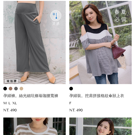
孕婦褲。絲光細坑條瑜珈腰寬褲
孕婦裝。挖肩拼接格紋傘狀上衣
M
L
XL
F
NT. 490
NT. 490