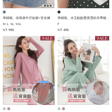
孕婦裙。珍珠袋牛仔短裙+安全褲
孕婦裝。水玉點點雙肩雪紡吊帶裙(薄)
M
L
XL
XXL
F
NT. 990
NT. 490