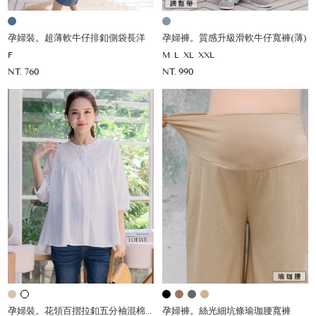
孕婦裝。超薄軟牛仔排釦側袋長洋
孕婦褲。質感升級滑軟牛仔寬褲(薄)
F
M
L
XL
XXL
NT. 760
NT. 990
孕婦裝。花領百摺拉釦五分袖混棉薄杉
孕婦褲。絲光細坑條瑜珈腰寬褲