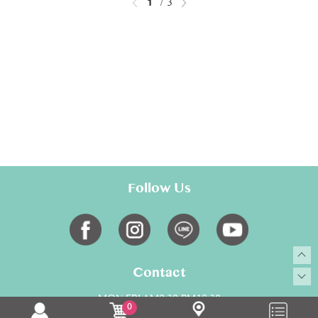
1
3
Follow Us
Contact
MON-FRI AM9:30-PM18:30
0