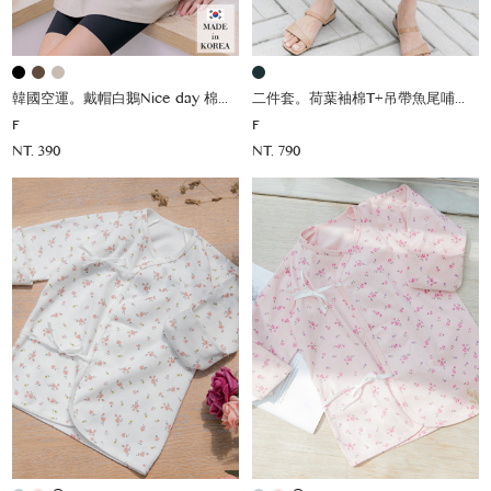
韓國空運。戴帽白鵝Nice day 棉上衣
二件套。荷葉袖棉T+吊帶魚尾哺乳洋(薄彈)
F
F
NT. 390
NT. 790