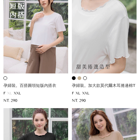
孕婦裝。百搭圓領短版內搭衣
孕婦裝。加大款莫代爾木耳捲邊棉T
F
XL
XXL
F
XL
XXL
NT. 290
NT. 290