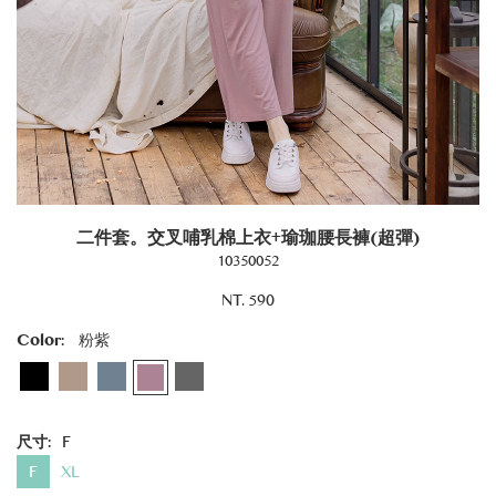
二件套。交叉哺乳棉上衣+瑜珈腰長褲(超彈)
10350052
NT. 590
Color:
粉紫
尺寸:
F
F
XL