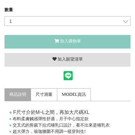
數量
加入購物車
加入願望清單
商品說明
尺寸測量
MODEL資訊
●
F尺寸介於M~L之間，再加大尺碼XL
●
布料柔膚觸感彈性舒適，月子中心指定款
●
交叉式的剪裁下拉式哺乳口設計，看不出來是哺乳衣
●
超大彈力，瑜珈腰圍不用調一樣穿到生!