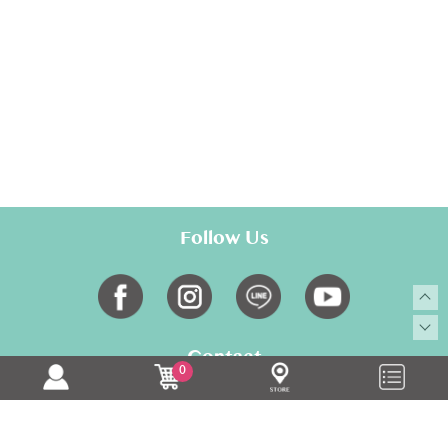
Follow Us
Contact
0
MON-FRI AM9:30-PM18:30
02-28817700