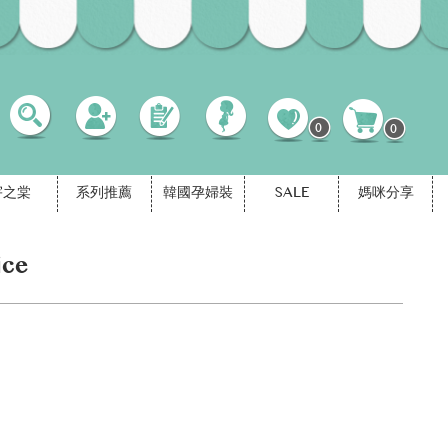
0
0
宇之棠
系列推薦
韓國孕婦裝
SALE
媽咪分享
ce