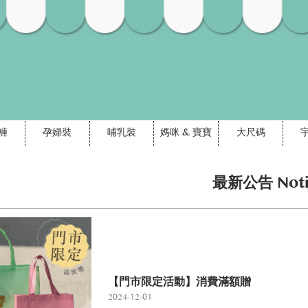
褲
孕婦裝
哺乳裝
媽咪 & 寶寶
大尺碼
最新公告 Noti
【門市限定活動】消費滿額贈
2024-12-01