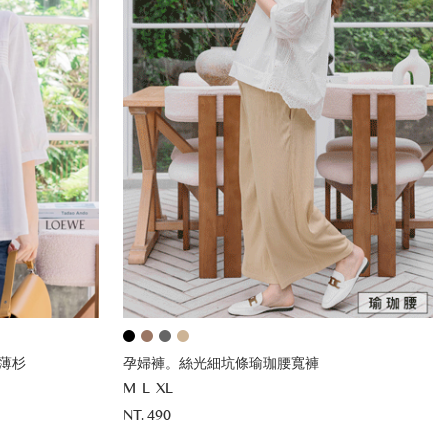
薄杉
孕婦褲。絲光細坑條瑜珈腰寬褲
M
L
XL
NT. 490