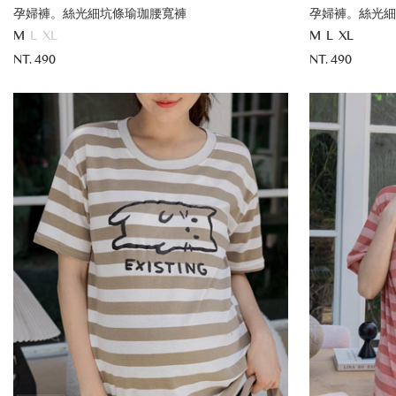
孕婦褲。絲光細坑條瑜珈腰寬褲
孕婦褲。絲光細
M
L
XL
M
L
XL
NT. 490
NT. 490