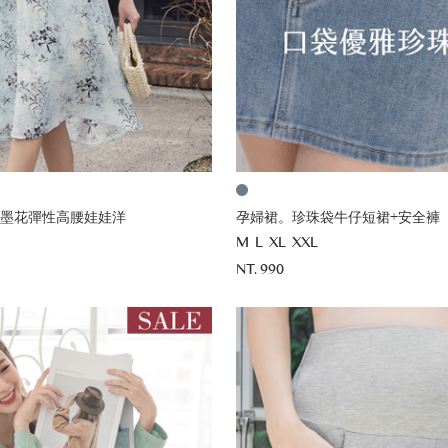
墨花彈性高腰娃娃洋
孕婦裙。珍珠袋牛仔短裙+安全褲
M
L
XL
XXL
NT. 990