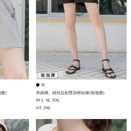
腰)
孕婦褲。純色拉釦雙袋棉短褲(瑜珈腰)
M
L
XL
XXL
NT. 390