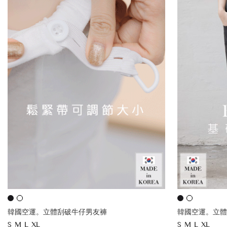
韓國空運。立體刮破牛仔男友褲
韓國空運。立體
S
M
L
XL
S
M
L
XL