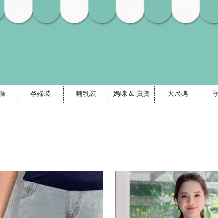
褲
孕婦裝
哺乳裝
媽咪 & 寶寶
大尺碼