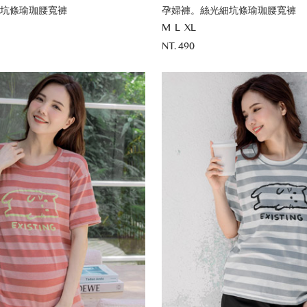
坑條瑜珈腰寬褲
孕婦褲。絲光細坑條瑜珈腰寬褲
M
L
XL
NT. 490