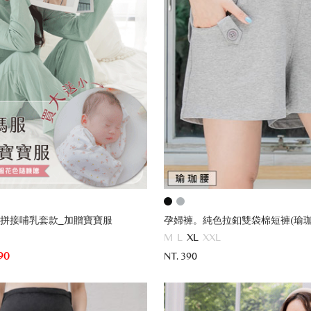
拼接哺乳套款_加贈寶寶服
孕婦褲。純色拉釦雙袋棉短褲(瑜珈
M
L
XL
XXL
90
NT. 390