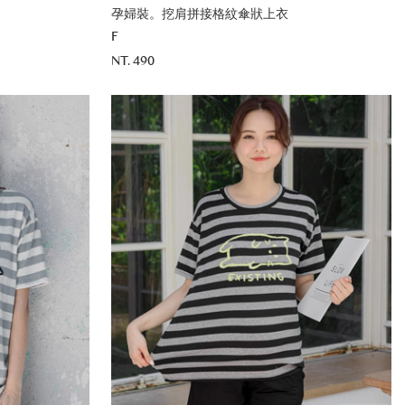
孕婦裝。挖肩拼接格紋傘狀上衣
F
NT. 490