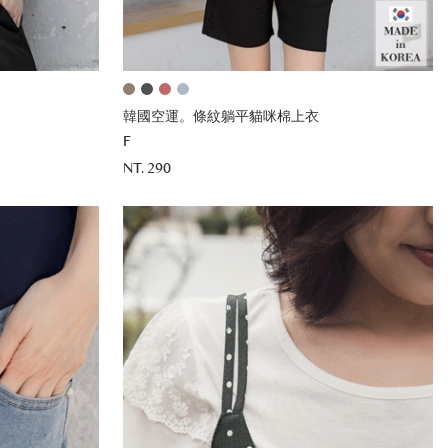
韓國空運。條紋躺平貓咪棉上衣
F
NT. 290