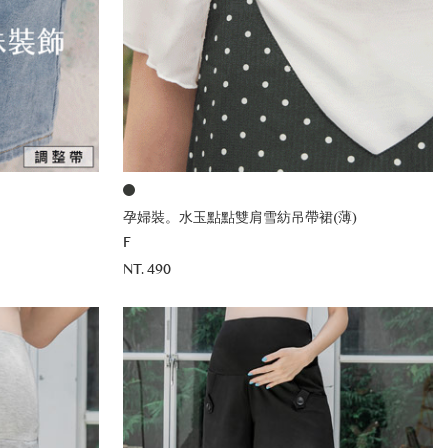
孕婦裝。水玉點點雙肩雪紡吊帶裙(薄)
F
NT. 490