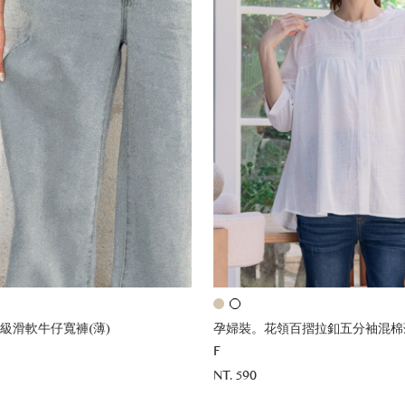
級滑軟牛仔寬褲(薄)
孕婦裝。花領百摺拉釦五分袖混棉
F
NT. 590