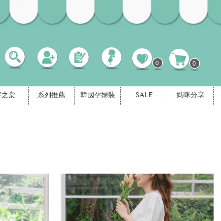
0
0
宇之棠
系列推薦
韓國孕婦裝
SALE
媽咪分享