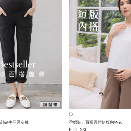
刮破牛仔男友褲
孕婦裝。百搭圓領短版內搭衣
F
XL
XXL