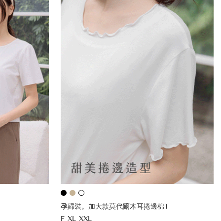
孕婦裝。加大款莫代爾木耳捲邊棉T
F
XL
XXL