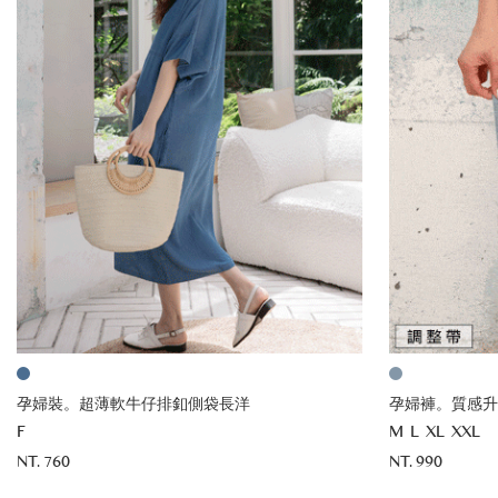
孕婦裝。超薄軟牛仔排釦側袋長洋
孕婦褲。質感升
F
M
L
XL
XXL
NT. 760
NT. 990