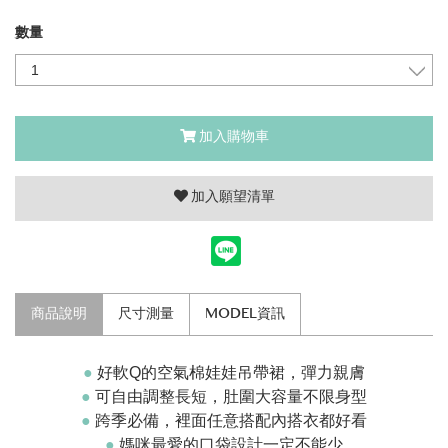
數量
加入購物車
加入願望清單
商品說明
尺寸測量
MODEL資訊
●
好軟Q的空氣棉娃娃吊帶裙，
彈力親膚
●
可自由調整長短，肚圍大容量不限身型
●
跨季必備，裡面
任意搭配內搭衣都好看
●
媽咪最愛的口袋設計一定不能少