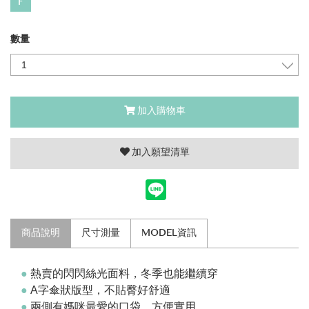
F
數量
加入購物車
加入願望清單
商品說明
尺寸測量
MODEL資訊
●
熱賣的閃閃絲光面料，冬季也能繼續穿
●
A字傘狀版型，不貼臀好舒適
●
兩側有媽咪最愛的口袋，方便實用