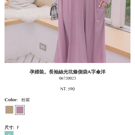
孕婦裝。長袖絲光坑條側袋A字傘洋
06720023
NT. 590
Color:
粉紫
尺寸:
F