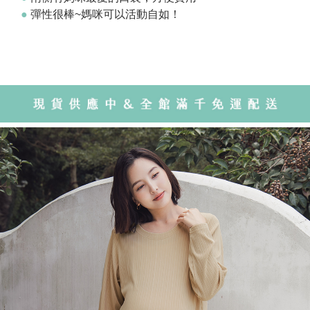
●
彈性很棒~媽咪可以活動自如！