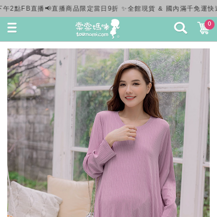
現貨 & 國內滿千免運快速出貨✨
0