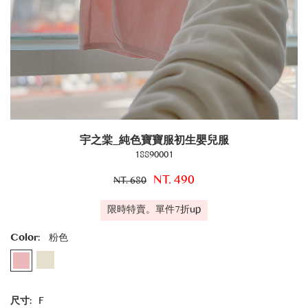
宇之棠_純色寶寶服初生嬰兒服
18890001
NT. 490
NT. 680
限時特賣。單件7折up
Color:
粉色
尺寸:
F