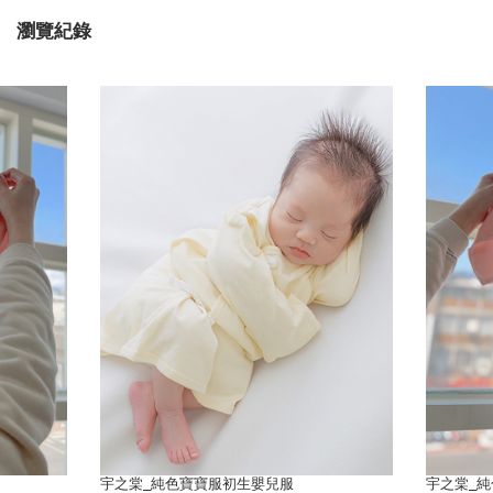
瀏覽紀錄
宇之棠_純色寶寶服初生嬰兒服
宇之棠_