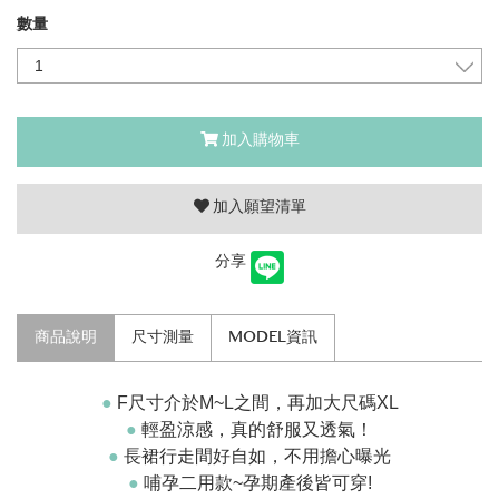
數量
加入購物車
加入願望清單
分享
商品說明
尺寸測量
MODEL資訊
●
F尺寸介於M~L之間，再加大尺碼XL
●
輕盈涼感，真的舒服又透氣！
●
長裙行走間好自如，不用擔心曝光
●
哺孕二用款~孕期產後皆可穿!