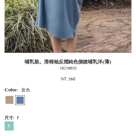
哺乳裝。滑棉袖反摺純色側掀哺乳洋(薄)
10210038
NT. 560
Color:
藍色
尺寸:
F
F