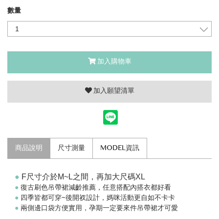
數量
加入購物車
加入願望清單
商品說明
尺寸測量
MODEL資訊
●
F尺寸介於M~L之間，再加大尺碼XL
●
復古刷色吊帶裙減齡推薦，任意搭配內搭衣都好看
●
四季皆都可穿~後開衩設計，媽咪活動更自如不卡卡
●
兩側邊口袋方便實用，孕期一定要來件吊帶裙才可愛