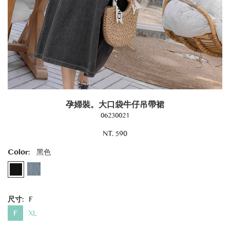
孕婦裝。大口袋牛仔吊帶裙
06230021
NT. 590
Color:
黑色
尺寸:
F
F
XL