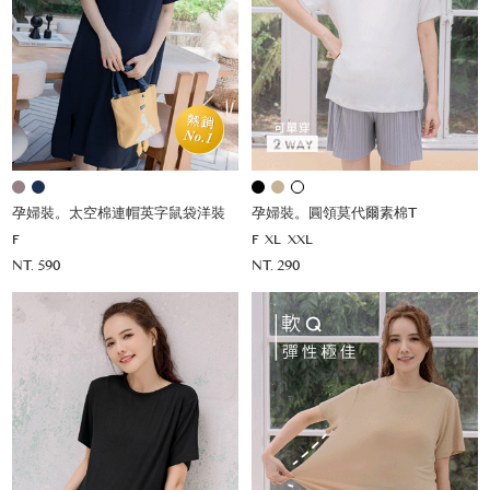
孕婦裝。太空棉連帽英字鼠袋洋裝
孕婦裝。圓領莫代爾素棉T
F
F
XL
XXL
NT. 590
NT. 290