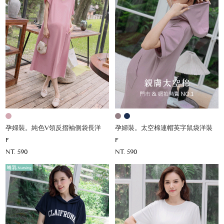
孕婦裝。純色V領反摺袖側袋長洋
孕婦裝。太空棉連帽英字鼠袋洋裝
F
F
NT. 590
NT. 590