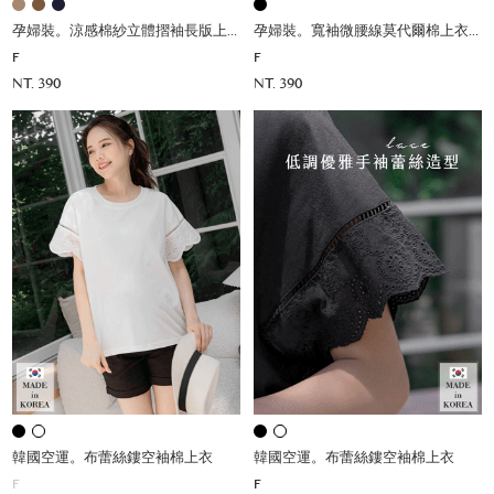
孕婦裝。涼感棉紗立體摺袖長版上衣(薄彈)
孕婦裝。寬袖微腰線莫代爾棉上衣(薄涼)
F
F
NT. 390
NT. 390
韓國空運。布蕾絲鏤空袖棉上衣
韓國空運。布蕾絲鏤空袖棉上衣
F
F