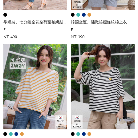
孕婦裝。七分鏤空花朵荷葉袖綁結上衣
韓國空運。繡微笑標條紋棉上衣
F
F
NT. 490
NT. 390