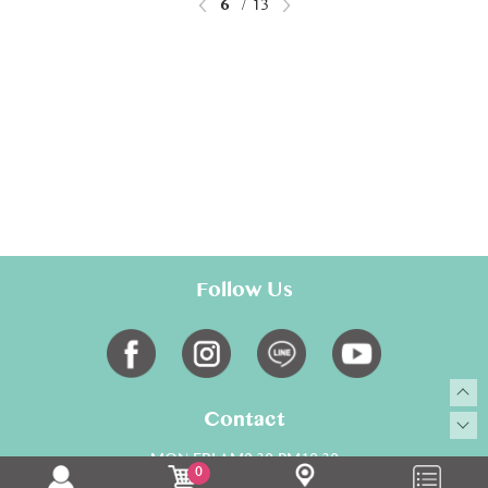
6
13
Follow Us
Contact
MON-FRI AM9:30-PM18:30
0