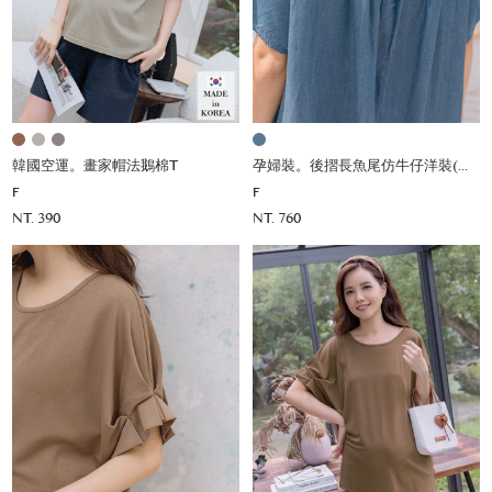
韓國空運。畫家帽法鵝棉T
孕婦裝。後摺長魚尾仿牛仔洋裝(薄軟)
F
F
NT. 390
NT. 760