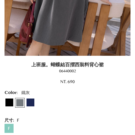
上班服。蝴蝶結百摺西裝料背心裙
06440002
NT. 690
Color:
鐵灰
尺寸:
F
F