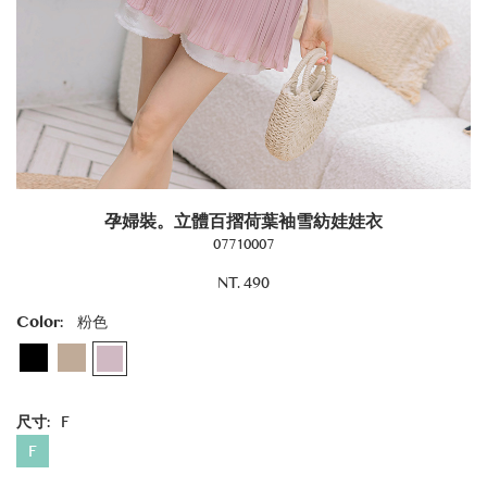
孕婦裝。立體百摺荷葉袖雪紡娃娃衣
07710007
NT. 490
Color:
粉色
尺寸:
F
F