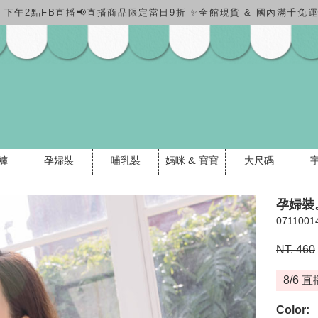
(四) 下午2點FB直播📢直播商品限定當日9折 ✨全館現貨 & 國內滿千
褲
孕婦裝
哺乳裝
媽咪 & 寶寶
大尺碼
孕婦裝
0711001
NT. 460
8/6 直
Color: