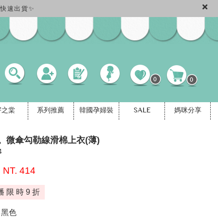
免運快速出貨✨
0
0
宇之棠
系列推薦
韓國孕婦裝
SALE
媽咪分享
。微傘勾勒線滑棉上衣(薄)
4
NT. 414
播 限 時 9 折
黑色