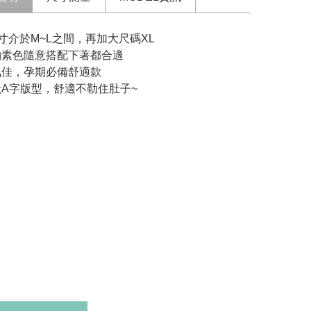
寸介於M~L之間，再加大尺碼XL
約素色隨意搭配下著都合適
氣佳，孕期必備舒適款
狀A字版型，舒適不勒住肚子~