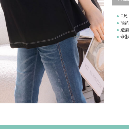
●
F尺
●
簡
●
透
●
傘