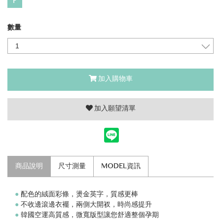
F
數量
加入購物車
加入願望清單
商品說明
尺寸測量
MODEL資訊
●
配色的絨面彩條，燙金英字，質感更棒
●
不收邊滾邊衣襬，兩側大開衩，時尚感提升
●
韓國空運高質感，微寬版型讓您舒適整個孕期