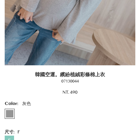
韓國空運。繽紛植絨彩條棉上衣
07130044
NT. 490
Color:
灰色
尺寸:
F