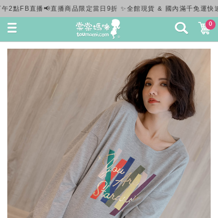
& 國內滿千免運快速出貨✨
0