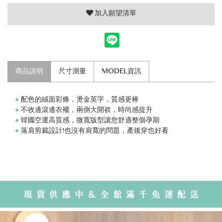
加入願望清單
商品說明
尺寸測量
MODEL資訊
●
配色的絨面彩條，燙金英字，質感更棒
●
不收邊滾邊衣襬，兩側大開衩，時尚感提升
●
韓國空運高質感，微寬版型讓您舒適整個孕期
●
落肩剪裁設計!也沒有肩寬的問題，產後穿也好看