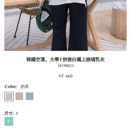
韓國空運。大學T拼接白襯上掀哺乳衣
10190023
NT. 660
Color:
奶茶
尺寸:
F
F