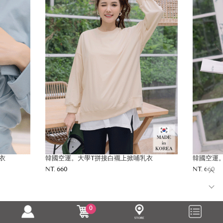
衣
韓國空運。大學T拼接白襯上掀哺乳衣
韓國空運
NT. 660
NT. 660
0