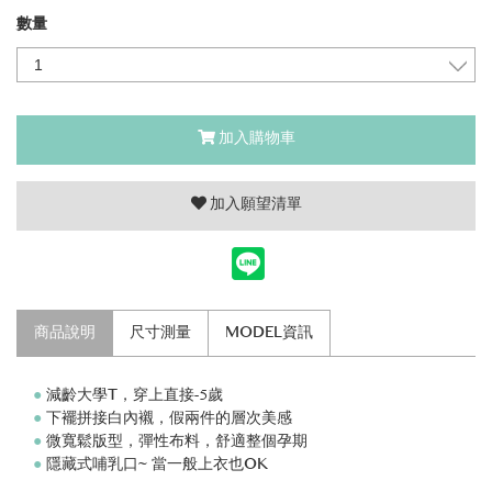
數量
加入購物車
加入願望清單
商品說明
尺寸測量
MODEL資訊
●
減齡大學T，穿上直接-5歲
●
下襬拼接白內襯，假兩件的層次美感
●
微寬鬆版型，彈性布料，舒適整個孕期
●
隱藏式哺乳口~ 當一般上衣也OK