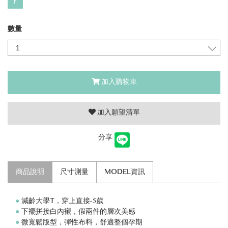
F
數量
加入購物車
加入願望清單
分享
商品說明
尺寸測量
MODEL資訊
●
減齡大學T，穿上直接-5歲
●
下襬拼接白內襯，假兩件的層次美感
●
微寬鬆版型，彈性布料，舒適整個孕期