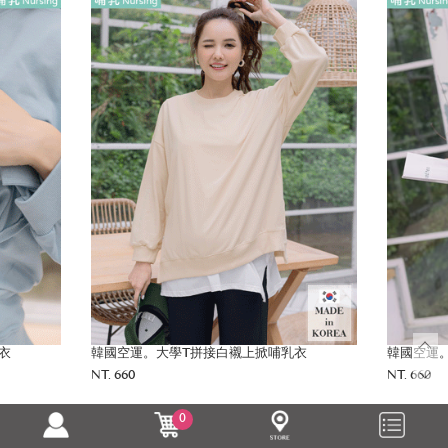
衣
韓國空運。大學T拼接白襯上掀哺乳衣
韓國空運
NT. 660
NT. 660
0