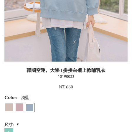
韓國空運。大學T拼接白襯上掀哺乳衣
10190023
NT. 660
Color:
淺藍
尺寸:
F