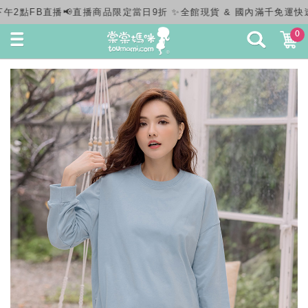
& 國內滿千免運快速出貨✨
0