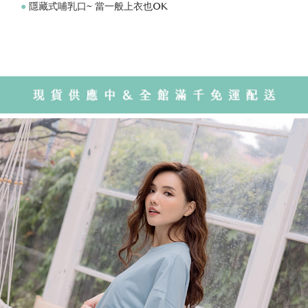
●
隱藏式哺乳口~ 當一般上衣也OK