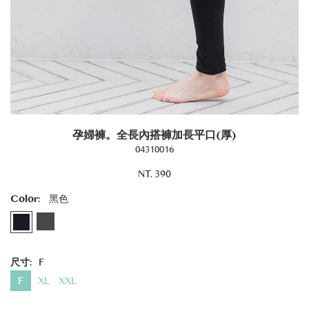
孕婦褲。全長內搭褲加長平口(厚)
04310016
NT. 390
Color:
黑色
尺寸:
F
F
XL
XXL