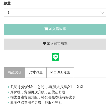
數量
加入購物車
加入願望清單
商品說明
尺寸測量
MODEL資訊
●
F尺寸介於M~L之間，再加大尺碼XL、XXL
●
厚保暖，質感再次升級，超柔超舒適
●
棉柔舒適質感升級，搭配長版衣擁有好比例
●
肚圍孕婦專用彈力布，舒服不勒肚