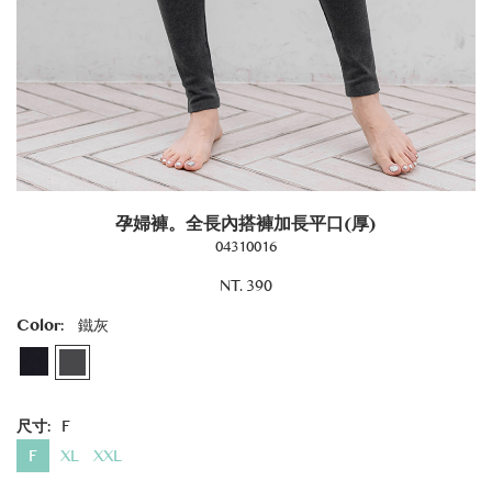
孕婦褲。全長內搭褲加長平口(厚)
04310016
NT. 390
Color:
鐵灰
尺寸:
F
F
XL
XXL