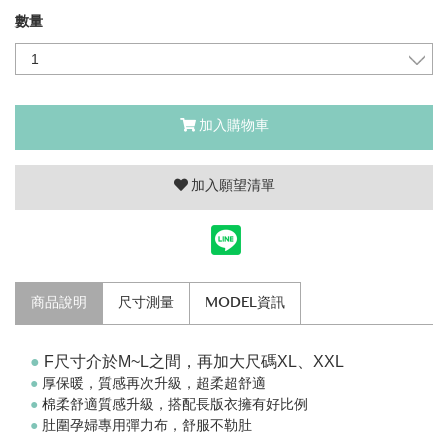
數量
加入購物車
加入願望清單
商品說明
尺寸測量
MODEL資訊
●
F尺寸介於M~L之間，再加大尺碼XL、XXL
●
厚保暖，質感再次升級，超柔超舒適
●
棉柔舒適質感升級，搭配長版衣擁有好比例
●
肚圍孕婦專用彈力布，舒服不勒肚