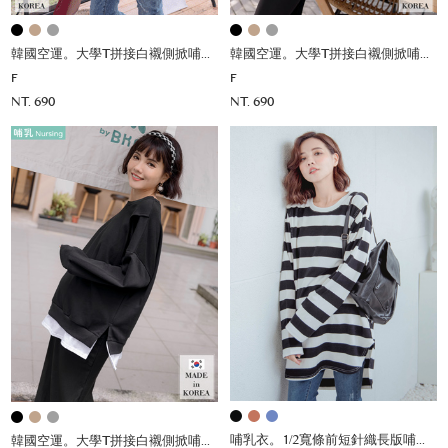
韓國空運。大學T拼接白襯側掀哺乳衣
韓國空運。大學T拼接白襯側掀哺乳衣
F
F
NT. 690
NT. 690
哺乳衣。1/2寬條前短針織長版哺乳衣
韓國空運。大學T拼接白襯側掀哺乳衣