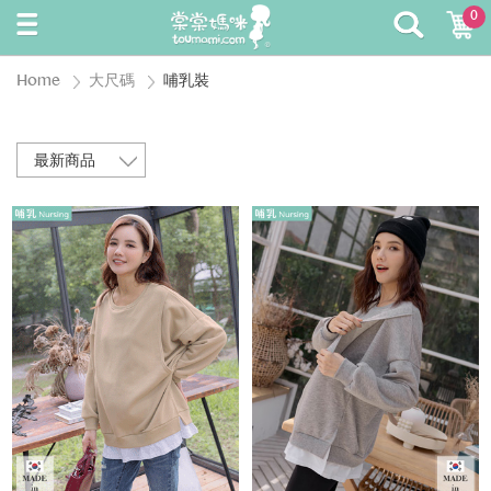
0
Home
大尺碼
哺乳裝