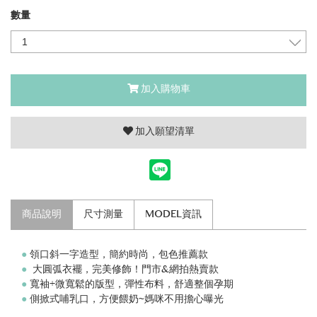
數量
加入購物車
加入願望清單
商品說明
尺寸測量
MODEL資訊
●
領口斜一字造型，簡約時尚，包色推薦款
●
大圓弧衣襬，完美修飾！門市&網拍熱賣款
●
寬袖+微寬鬆的版型，彈性布料，舒適整個孕期
●
側掀式哺乳口，方便餵奶~媽咪不用擔心曝光