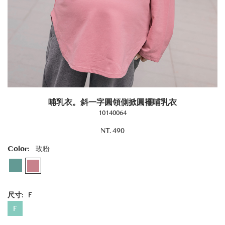
哺乳衣。斜一字圓領側掀圓襬哺乳衣
10140064
NT. 490
Color:
玫粉
尺寸:
F
F