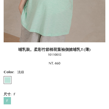
哺乳裝。柔彩竹節棉荷葉袖側掀哺乳T(薄)
10110058
NT. 460
Color:
淡綠
尺寸:
F
F