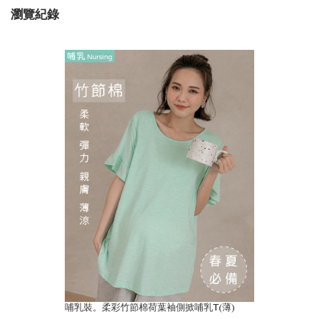
瀏覽紀錄
哺乳裝。柔彩竹節棉荷葉袖側掀哺乳T(薄)