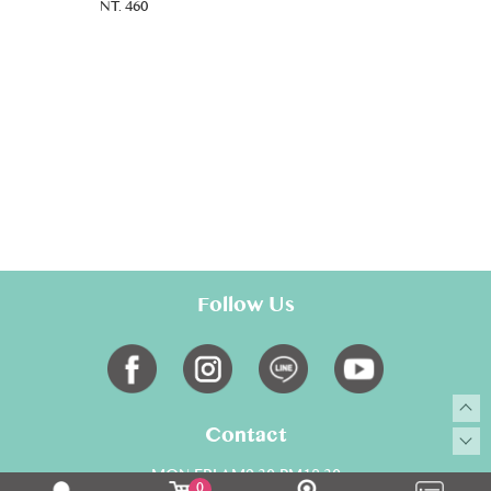
NT. 460
Follow Us
Contact
MON-FRI AM9:30-PM18:30
0