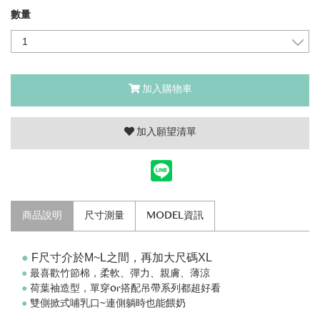
數量
加入購物車
加入願望清單
商品說明
尺寸測量
MODEL資訊
●
F尺寸介於M~L之間，再加大尺碼XL
●
最喜歡竹節棉，柔軟、彈力、親膚、薄涼
●
荷葉袖造型，單穿or搭配吊帶系列都超好看
●
雙側掀式哺乳口~連側躺時也能餵奶