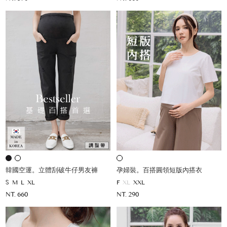
韓國空運。立體刮破牛仔男友褲
孕婦裝。百搭圓領短版內搭衣
S
M
L
XL
F
XL
XXL
NT. 660
NT. 290