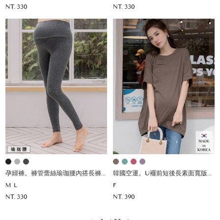
NT. 330
NT. 330
孕婦褲。褲管蕾絲瑜珈腰內搭長褲(薄)
韓國空運。U襬前短後長素面寬版上衣
M
L
F
NT. 330
NT. 390