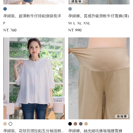
孕婦裝。超薄軟牛仔排釦側袋長洋
孕婦褲。質感升級滑軟牛仔寬褲(薄)
F
M
L
XL
XXL
NT. 760
NT. 990
孕婦裝。花領百摺拉釦五分袖混棉薄杉
孕婦褲。絲光細坑條瑜珈腰寬褲