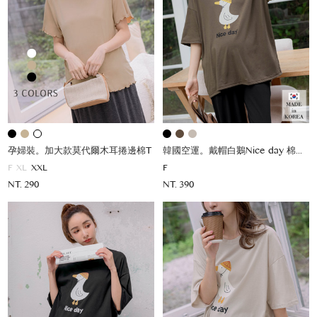
孕婦裝。加大款莫代爾木耳捲邊棉T
韓國空運。戴帽白鵝Nice day 棉上衣
F
XL
XXL
F
NT. 290
NT. 390