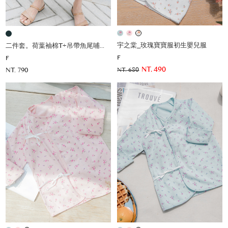
宇之棠_玫瑰寶寶服初生嬰兒服
二件套。荷葉袖棉T+吊帶魚尾哺乳洋(薄彈)
F
F
NT. 490
NT. 790
NT. 680