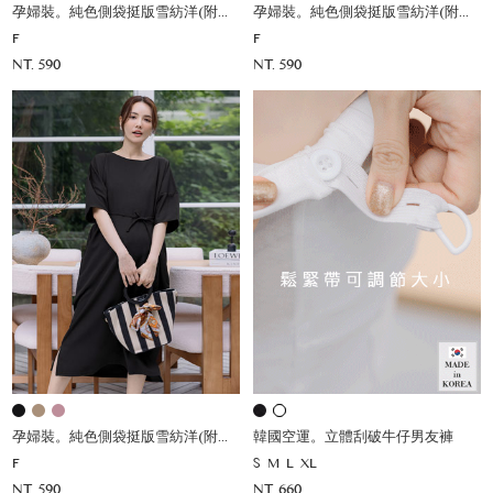
孕婦裝。純色側袋挺版雪紡洋(附綁帶)
孕婦裝。純色側袋挺版雪紡洋(附綁帶)
F
F
NT. 590
NT. 590
孕婦裝。純色側袋挺版雪紡洋(附綁帶)
韓國空運。立體刮破牛仔男友褲
F
S
M
L
XL
NT. 590
NT. 660