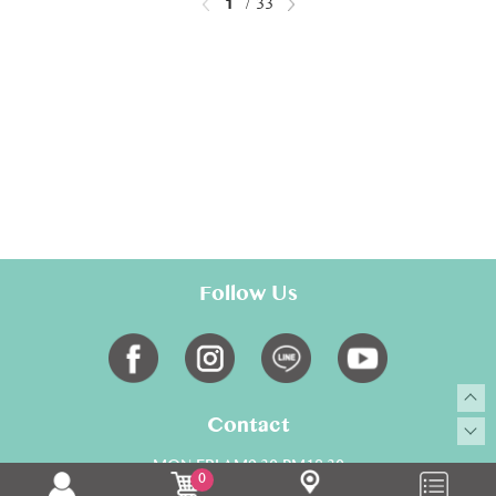
1
33
Follow Us
Contact
MON-FRI AM9:30-PM18:30
0