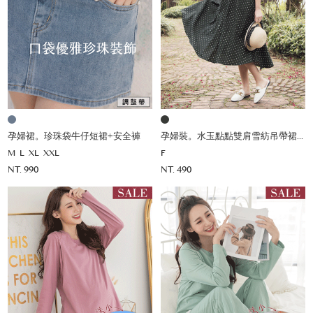
孕婦裙。珍珠袋牛仔短裙+安全褲
孕婦裝。水玉點點雙肩雪紡吊帶裙(薄)
M
L
XL
XXL
F
NT. 990
NT. 490