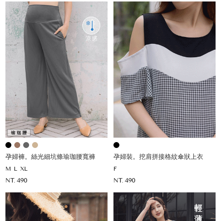
孕婦褲。絲光細坑條瑜珈腰寬褲
孕婦裝。挖肩拼接格紋傘狀上衣
M
L
XL
F
NT. 490
NT. 490