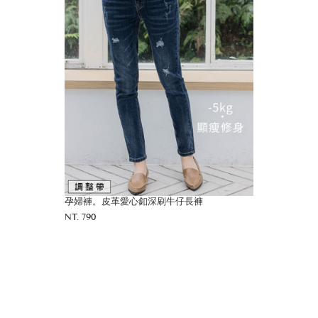
孕婦褲。皮革愛心釦深刷牛仔長褲
NT. 790