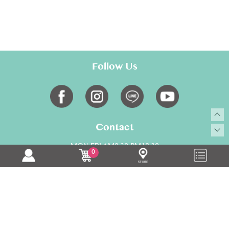
Follow Us
Contact
MON-FRI AM9:30-PM18:30
0
02-28817700
service@toumami.com.tw
Copyright © toumami All Rights Reserved.
康德科技 系統設計