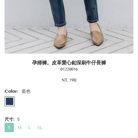
孕婦褲。皮革愛心釦深刷牛仔長褲
01220016
NT. 790
Color:
藍色
尺寸:
S
S
M
L
XL