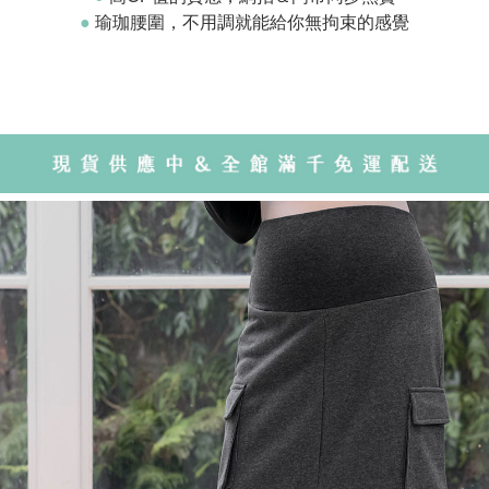
●
瑜珈腰圍，不用調就能給你無拘束的感覺