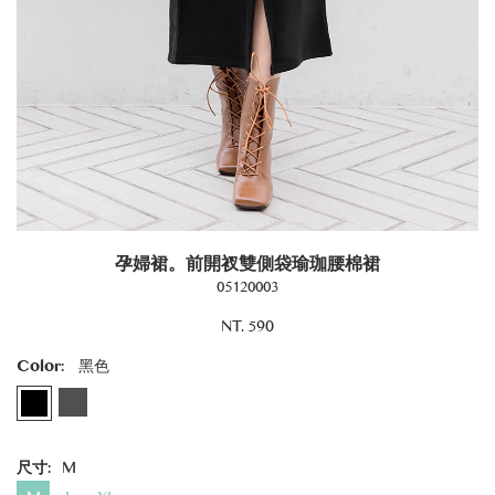
孕婦裙。前開衩雙側袋瑜珈腰棉裙
05120003
NT. 590
Color:
黑色
尺寸:
M