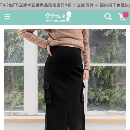
✨全館現貨 & 國內滿千免運快速出貨✨
0