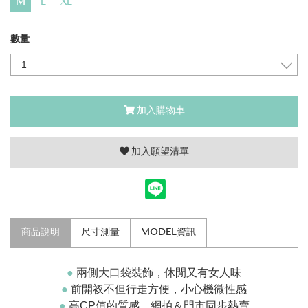
M
L
XL
數量
加入購物車
加入願望清單
商品說明
尺寸測量
MODEL資訊
●
兩側大口袋裝飾，休閒又有女人味
●
前開衩不但行走方便，小心機微性感
●
高CP值的質感，網拍＆門市同步熱賣