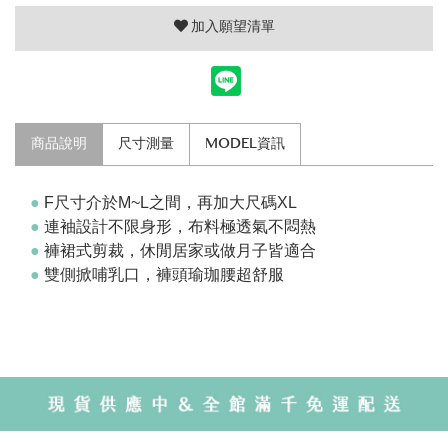
加入願望清單
商品說明
尺寸測量
MODEL資訊
●
F尺寸介於M~L之間，再加大尺碼XL
●
連袖設計不限身形，布料極透氣不悶熱
●
褲裙式剪裁
，休閒居家或做月子皆適合
●
雙側掀哺乳口，褲頭瑜珈腰超舒服