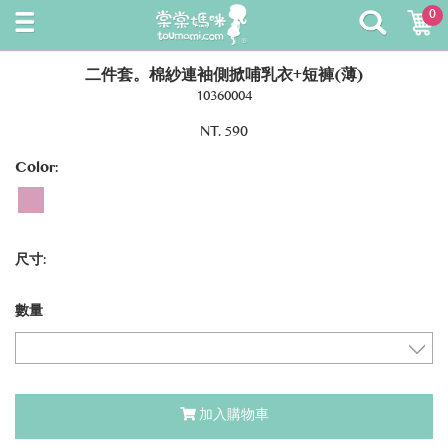
0
二件套。棉紗連袖側掀哺乳衣+短褲(薄)
10360004
NT. 590
Color:
尺寸:
數量
加入購物車