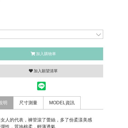
加入購物車
加入願望清單
說明
尺寸測量
MODEL資訊
美女人的代表，褲管滾了蕾絲，多了份柔漾美感
大彈性，質地棉柔，輕薄透氣