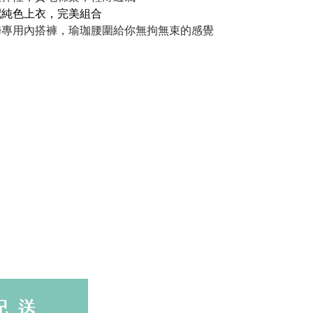
配純色上衣，完美組合
婦專用內搭褲，瑜珈腰圍給你無拘無束的感覺