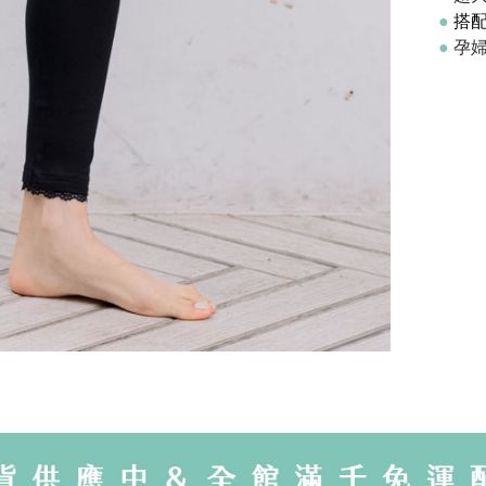
●
搭
●
孕