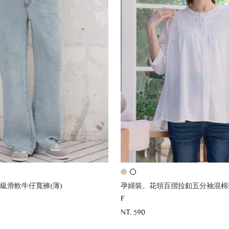
級滑軟牛仔寬褲(薄)
孕婦裝。花領百摺拉釦五分袖混棉
F
NT. 590