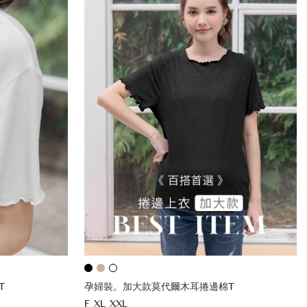
T
孕婦裝。加大款莫代爾木耳捲邊棉T
F
XL
XXL