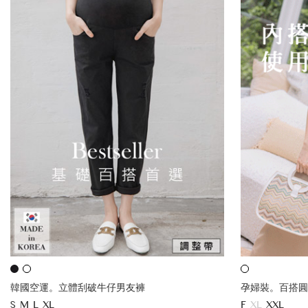
韓國空運。立體刮破牛仔男友褲
孕婦裝。百搭圓
S
M
L
XL
F
XL
XXL