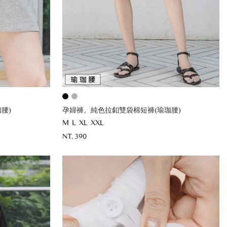
腰)
孕婦褲。純色拉釦雙袋棉短褲(瑜珈腰)
M
L
XL
XXL
NT. 390