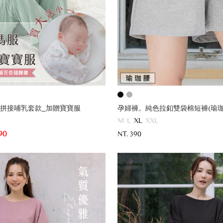
拼接哺乳套款_加贈寶寶服
孕婦褲。純色拉釦雙袋棉短褲(瑜珈
M
L
XL
XXL
90
NT. 390