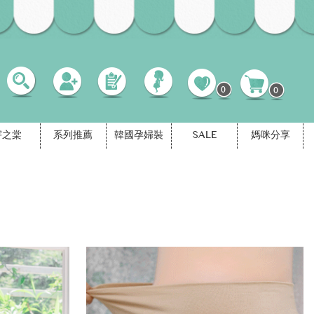
0
0
宇之棠
系列推薦
韓國孕婦裝
SALE
媽咪分享