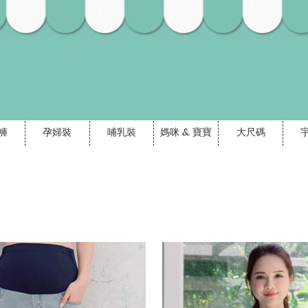
褲
孕婦裝
哺乳裝
媽咪 & 寶寶
大尺碼