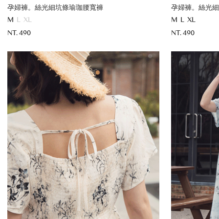
孕婦褲。絲光細坑條瑜珈腰寬褲
孕婦褲。絲光細
M
L
XL
M
L
XL
NT. 490
NT. 490