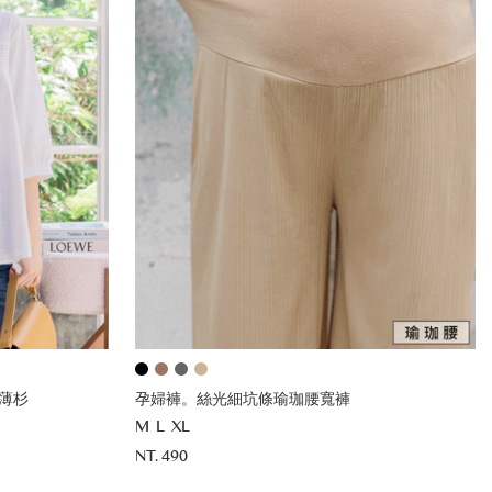
薄杉
孕婦褲。絲光細坑條瑜珈腰寬褲
M
L
XL
NT. 490