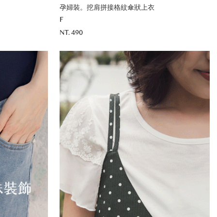
孕婦裝。挖肩拼接格紋傘狀上衣
F
NT. 490