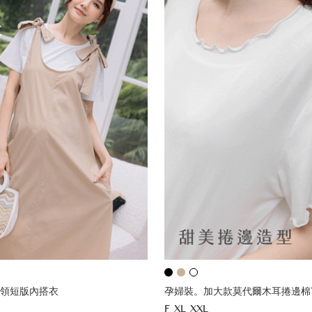
領短版內搭衣
孕婦裝。加大款莫代爾木耳捲邊棉
F
XL
XXL