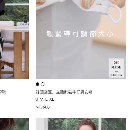
帶)
韓國空運。立體刮破牛仔男友褲
S
M
L
XL
NT. 660