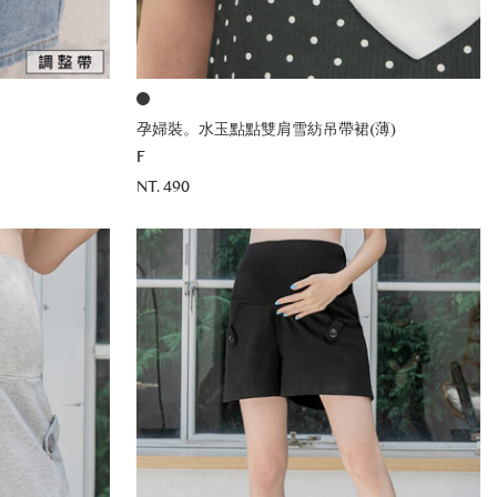
孕婦裝。水玉點點雙肩雪紡吊帶裙(薄)
F
NT. 490