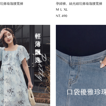
坑條瑜珈腰寬褲
孕婦褲。絲光細坑條瑜珈腰寬褲
M
L
XL
NT. 490