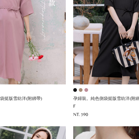
袋挺版雪紡洋(附綁帶)
孕婦裝。純色側袋挺版雪紡洋(附綁
F
NT. 590