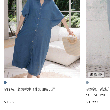
孕婦裝。超薄軟牛仔排釦側袋長洋
孕婦褲。質感升
F
M
L
XL
XXL
NT. 760
NT. 990