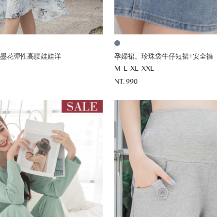
墨花彈性高腰娃娃洋
孕婦裙。珍珠袋牛仔短裙+安全褲
M
L
XL
XXL
NT. 990