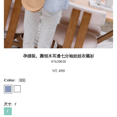
孕婦裝。圓領木耳邊七分袖娃娃衣襯衫
07620020
NT. 490
Color:
淺藍
尺寸:
F
F