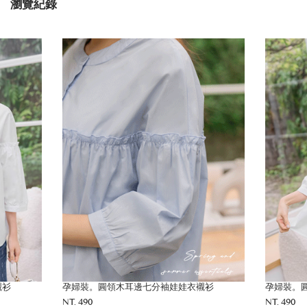
瀏覽紀錄
襯衫
孕婦裝。圓領木耳邊七分袖娃娃衣襯衫
孕婦裝。
NT. 490
NT. 490