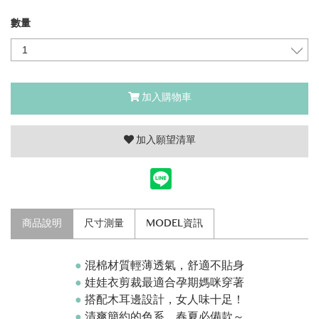
數量
加入購物車
加入願望清單
商品說明
尺寸測量
MODEL資訊
●
混棉材質輕薄透氣，舒適不貼身
●
娃娃衣剪裁
最適合孕期媽咪穿著
●
搭配木耳邊設計，女人味十足！
●
清爽簡約的色系，春夏必備款～