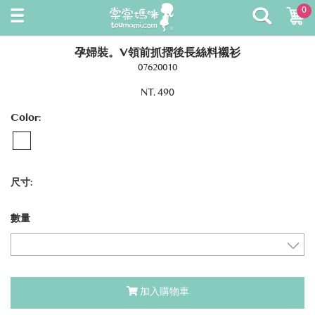
0
孕婦裝。V領前抓摺後長絲料襯衫
07620010
NT. 490
Color:
尺寸:
數量
加入購物車