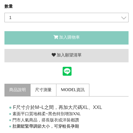
數量
加入購物車
加入願望清單
商品說明
尺寸測量
MODEL資訊
●
F尺寸介於M~L之間，再加大尺碼XL、XXL
●
素面平口質地棉柔~黑色特別增加XXL
●
門市人氣商品，搭長版衣或洋裝都讚
●
肚圍鬆緊帶調節大小，可穿較長孕期