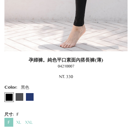
孕婦褲。純色平口素面內搭長褲(薄)
04210007
NT. 330
Color:
黑色
尺寸:
F
F
XL
XXL