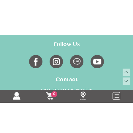
Follow Us
Contact
MON-FRI AM9:30-PM18:30
0
02-28817700
service@toumami.com.tw
Copyright © toumami All Rights Reserved.
康德科技 系統設計