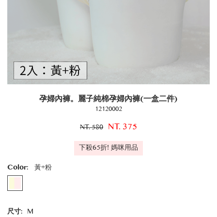
孕婦內褲。麗子純棉孕婦內褲(一盒二件)
12120002
NT. 375
NT. 580
下殺65折! 媽咪用品
Color:
黃+粉
尺寸:
M