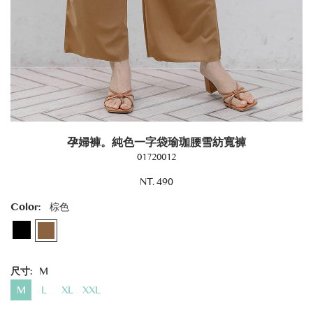
孕婦褲。純色一字袋瑜珈腰雪紡寬褲
01720012
NT. 490
Color:
棕色
尺寸:
M
M
L
XL
XXL