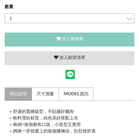
數量
加入購物車
加入願望清單
商品說明
尺寸測量
MODEL資訊
●
舒適的寬褲版型，不貼腿好藏肉
●
軟料雪紡材質，純色系好搭配上衣
●
兩側+後側都有口袋，小造型又實用
●
媽咪一穿就愛上的瑜珈腰褲頭，肚肚很舒適