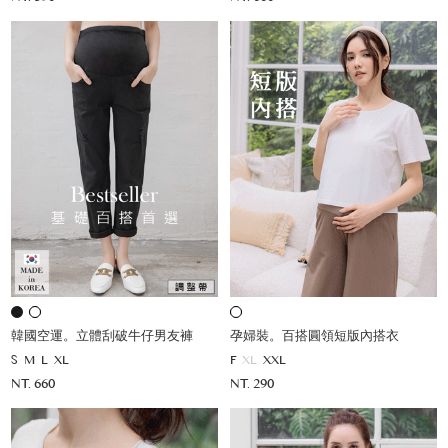
韓國空運。立體刮破牛仔男友褲
孕婦裝。百搭圓領短版內搭衣
S
M
L
XL
F
XL
XXL
NT. 660
NT. 290