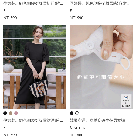
孕婦裝。純色側袋挺版雪紡洋(附綁帶)
孕婦裝。純色側袋挺版雪紡洋(附綁帶)
F
F
NT. 590
NT. 590
孕婦裝。純色側袋挺版雪紡洋(附綁帶)
韓國空運。立體刮破牛仔男友褲
F
S
M
L
XL
NT. 590
NT. 660