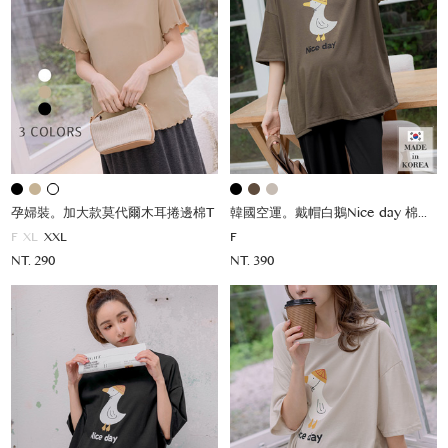
孕婦裝。加大款莫代爾木耳捲邊棉T
韓國空運。戴帽白鵝Nice day 棉上衣
F
XL
XXL
F
NT. 290
NT. 390