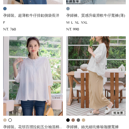
孕婦裝。超薄軟牛仔排釦側袋長洋
孕婦褲。質感升級滑軟牛仔寬褲(薄)
F
M
L
XL
XXL
NT. 760
NT. 990
孕婦裝。花領百摺拉釦五分袖混棉薄杉
孕婦褲。絲光細坑條瑜珈腰寬褲