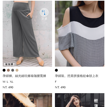
孕婦褲。絲光細坑條瑜珈腰寬褲
孕婦裝。挖肩拼接格紋傘狀上衣
M
L
XL
F
NT. 490
NT. 490