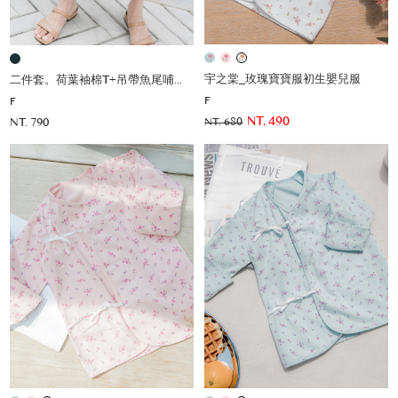
宇之棠_玫瑰寶寶服初生嬰兒服
二件套。荷葉袖棉T+吊帶魚尾哺乳洋(薄彈)
F
F
NT. 490
NT. 790
NT. 680