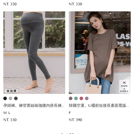
NT. 330
NT. 330
孕婦褲。褲管蕾絲瑜珈腰內搭長褲(薄)
韓國空運。U襬前短後長素面寬版上衣
M
L
F
NT. 330
NT. 390