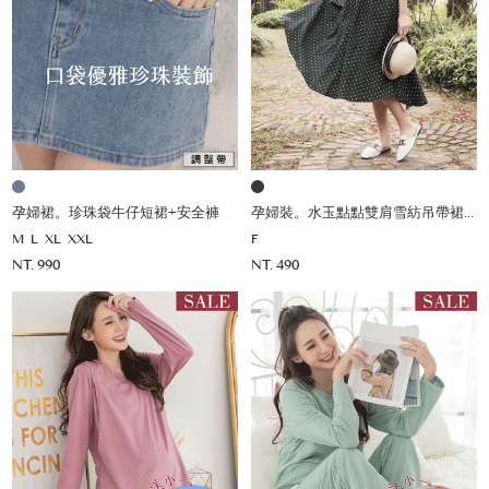
孕婦裙。珍珠袋牛仔短裙+安全褲
孕婦裝。水玉點點雙肩雪紡吊帶裙(薄)
M
L
XL
XXL
F
NT. 990
NT. 490