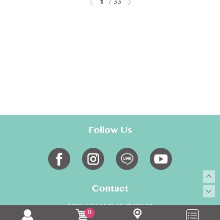
1
33
Follow Us
Contact
MON-FRI AM9:30-PM18:30
0