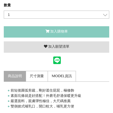
數量
加入購物車
加入願望清單
商品說明
尺寸測量
MODEL資訊
●
前短後圓弧剪裁，剛好遮住屁屁，極修飾
●
素面坑條就是好搭配！外磨毛舒適保暖更升級
●
嚴選面料，親膚彈性極佳，大尺碼推薦
●
雙側掀式哺乳口，開口較大，哺乳更方便