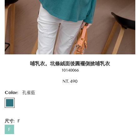
哺乳衣。坑條絨面後圓襬側掀哺乳衣
10140066
NT. 490
Color:
孔雀藍
尺寸:
F
F