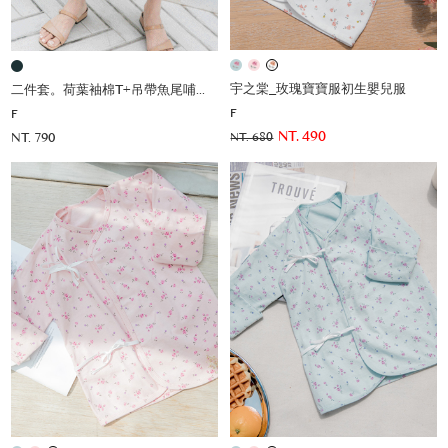
宇之棠_玫瑰寶寶服初生嬰兒服
二件套。荷葉袖棉T+吊帶魚尾哺乳洋(薄彈)
F
F
NT. 490
NT. 790
NT. 680