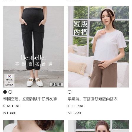
韓國空運。立體刮破牛仔男友褲
孕婦裝。百搭圓領短版內搭衣
S
M
L
XL
F
XL
XXL
NT. 660
NT. 290