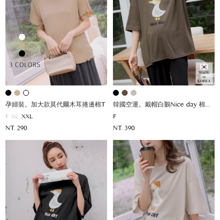
孕婦裝。加大款莫代爾木耳捲邊棉T
韓國空運。戴帽白鵝Nice day 棉上衣
F
XL
XXL
F
NT. 290
NT. 390