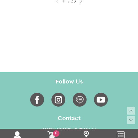
1
33
Follow Us
Contact
MON-FRI AM9:30-PM18:30
0