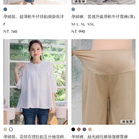
孕婦裝。超薄軟牛仔排釦側袋長洋
孕婦褲。質感升級滑軟牛仔寬褲(薄)
F
M
L
XL
XXL
NT. 760
NT. 990
孕婦裝。花領百摺拉釦五分袖混棉薄杉
孕婦褲。絲光細坑條瑜珈腰寬褲