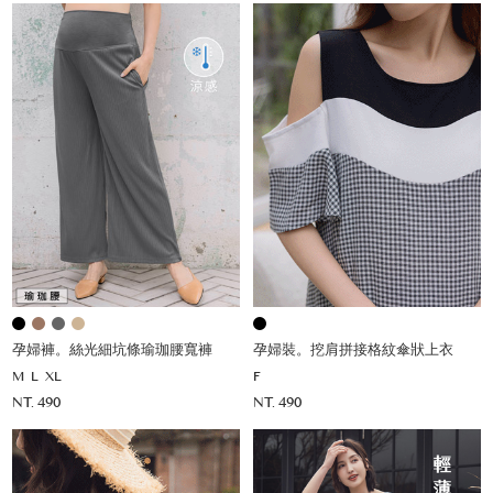
孕婦褲。絲光細坑條瑜珈腰寬褲
孕婦裝。挖肩拼接格紋傘狀上衣
M
L
XL
F
NT. 490
NT. 490