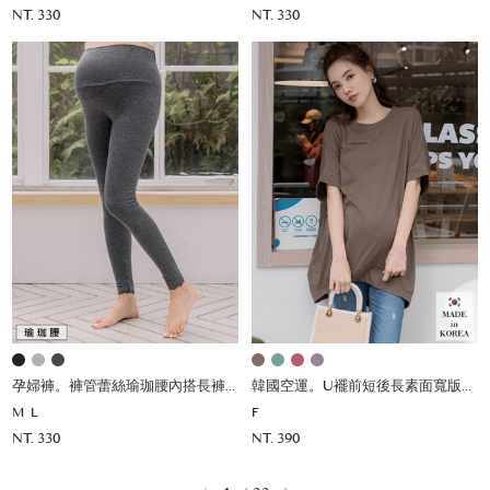
NT. 330
NT. 330
孕婦褲。褲管蕾絲瑜珈腰內搭長褲(薄)
韓國空運。U襬前短後長素面寬版上衣
M
L
F
NT. 330
NT. 390