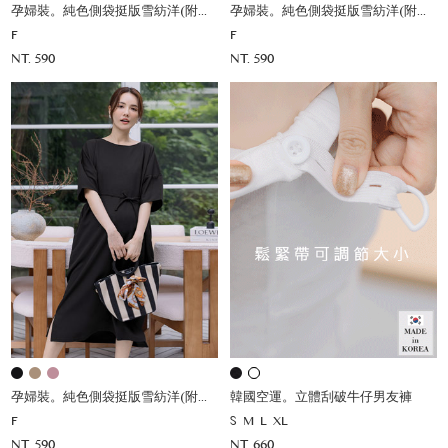
孕婦裝。純色側袋挺版雪紡洋(附綁帶)
孕婦裝。純色側袋挺版雪紡洋(附綁帶)
F
F
NT. 590
NT. 590
孕婦裝。純色側袋挺版雪紡洋(附綁帶)
韓國空運。立體刮破牛仔男友褲
F
S
M
L
XL
NT. 590
NT. 660