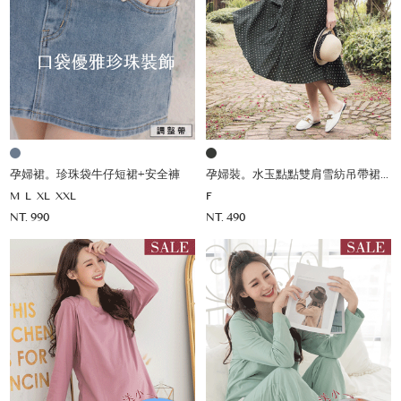
孕婦裙。珍珠袋牛仔短裙+安全褲
孕婦裝。水玉點點雙肩雪紡吊帶裙(薄)
M
L
XL
XXL
F
NT. 990
NT. 490