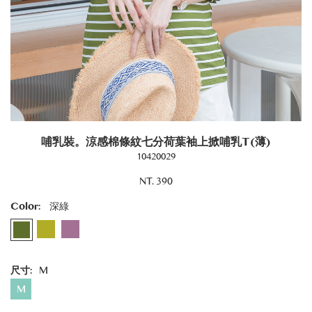
哺乳裝。涼感棉條紋七分荷葉袖上掀哺乳T(薄)
10420029
NT. 390
Color:
深綠
尺寸:
M
M