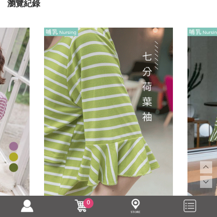
瀏覽紀錄
乳T(薄)
哺乳裝。涼感棉條紋七分荷葉袖上掀哺乳T(薄)
哺乳裝。涼
0
NT. 390
NT. 390