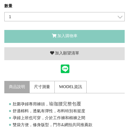
數量
加入購物車
加入願望清單
商品說明
尺寸測量
MODEL資訊
●
瑜珈腰完整包覆
肚圍孕婦專用褲頭，
●
舒適棉料，透氣有彈性，布料特別有挺度
●
孕婦上班也可穿，介於工作褲和棉褲之間
●
雙袋方便，修身版型，門市&網拍共同推薦款