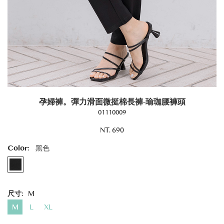
孕婦褲。彈力滑面微挺棉長褲-瑜珈腰褲頭
01110009
NT. 690
Color:
黑色
尺寸:
M
M
L
XL