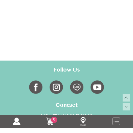
Follow Us
Contact
MON-FRI AM9:30-PM18:30
0
02-28817700