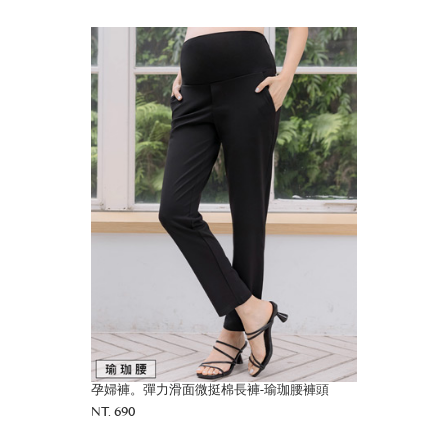
孕婦褲。彈力滑面微挺棉長褲-瑜珈腰褲頭
NT. 690