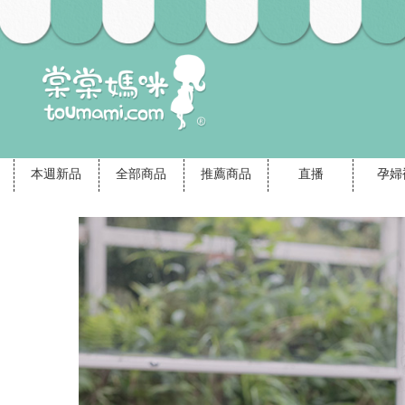
本週新品
全部商品
推薦商品
直播
孕婦