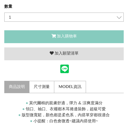
數量
加入購物車
加入願望清單
商品說明
尺寸測量
MODEL資訊
●
莫代爾棉的親膚舒適，彈力 & 涼爽度滿分
●
領口、袖口、衣襬都木耳捲邊裝飾，超級可愛
●
版型微寬鬆，顏色都是柔色系，內搭單穿都很適合
●
小提醒：白色會微透~建議內搭使用~