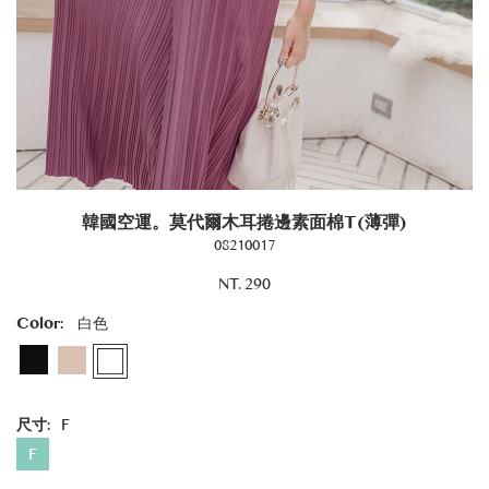
韓國空運。莫代爾木耳捲邊素面棉T(薄彈)
08210017
NT. 290
Color:
白色
尺寸:
F
F