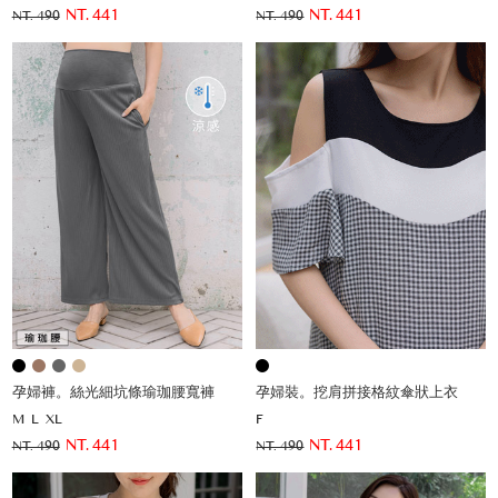
NT. 441
NT. 441
NT. 490
NT. 490
孕婦褲。絲光細坑條瑜珈腰寬褲
孕婦裝。挖肩拼接格紋傘狀上衣
M
L
XL
F
NT. 441
NT. 441
NT. 490
NT. 490