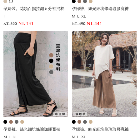
孕婦裝。花領百摺拉釦五分袖混棉薄杉
孕婦褲。絲光細坑條瑜珈腰寬褲
F
M
L
XL
NT. 531
NT. 441
NT. 590
NT. 490
孕婦褲。絲光細坑條瑜珈腰寬褲
孕婦褲。絲光細坑條瑜珈腰寬褲
M
L
XL
M
L
XL