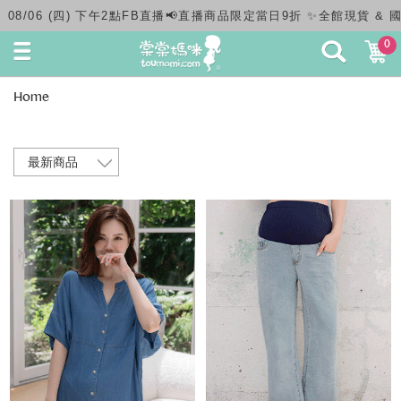
午2點FB直播📢直播商品限定當日9折 ✨全館現貨 & 國內滿千免運快速出貨
0
Home