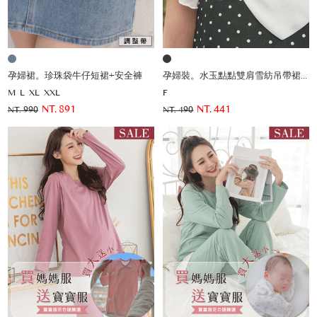
孕婦裙。珍珠袋牛仔短裙+安全褲
孕婦裝。水玉點點雙肩雪紡吊帶裙(薄)
M
L
XL
XXL
F
NT. 891
NT. 441
NT. 990
NT. 490