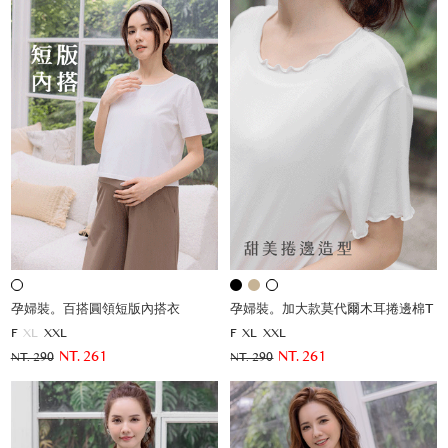
孕婦裝。百搭圓領短版內搭衣
孕婦裝。加大款莫代爾木耳捲邊棉T
F
XL
XXL
F
XL
XXL
NT. 261
NT. 261
NT. 290
NT. 290