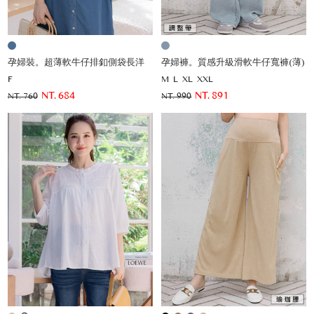
孕婦裝。超薄軟牛仔排釦側袋長洋
孕婦褲。質感升級滑軟牛仔寬褲(薄)
F
M
L
XL
XXL
NT. 684
NT. 891
NT. 760
NT. 990