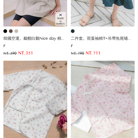
韓國空運。戴帽白鵝Nice day 棉上衣
二件套。荷葉袖棉T+吊帶魚尾哺乳洋(薄彈)
F
F
NT. 351
NT. 711
NT. 390
NT. 790