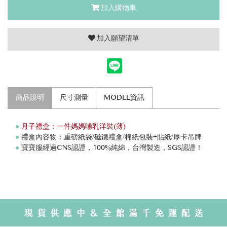
加入購物車
加入願望清單
商品說明
尺寸測量
MODEL資訊
●
月子禮盒：一件媽媽哺乳洋裝(薄)
●
禮盒內容物：重磅紙袋/磁鐵禮盒/棉紙包裝+貼紙/厚卡吊牌
●
寶寶服經過CNS認證，100%純綿，台灣製造，SGS認證！