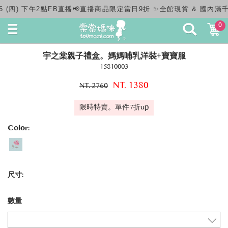
直播商品限定當日9折 ✨全館現貨 & 國內滿千免運快速出貨✨
0
宇之棠親子禮盒。媽媽哺乳洋裝+寶寶服
15810003
NT. 1380
NT. 2760
限時特賣。單件7折up
Color:
尺寸:
數量