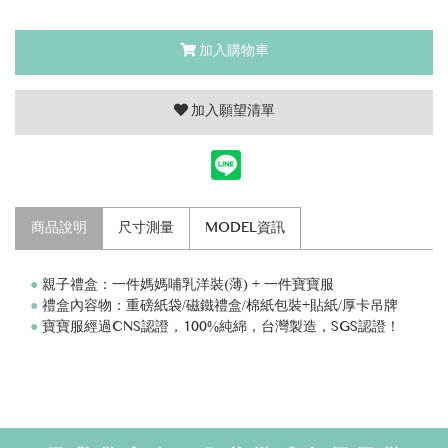
加入購物車
加入願望清單
商品說明
尺寸測量
MODEL資訊
●
親子禮盒：一件媽媽哺乳洋裝(薄) + 一件寶寶服
●
禮盒內容物：重磅紙袋/磁鐵禮盒/棉紙包裝+貼紙/厚卡吊牌
●
寶寶服經過CNS認證，100%純綿，台灣製造，SGS認證！