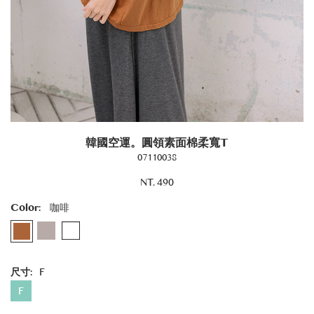
韓國空運。圓領素面棉柔寬T
07110038
NT. 490
Color:
咖啡
尺寸:
F
F