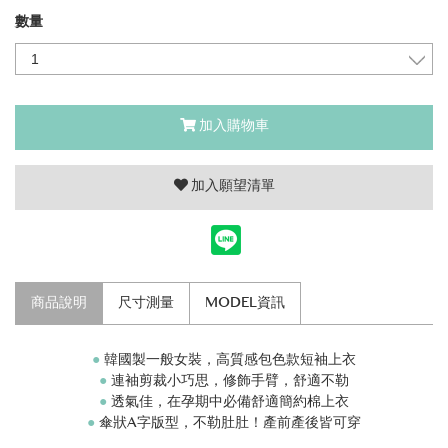
數量
加入購物車
加入願望清單
商品說明
尺寸測量
MODEL資訊
●
韓國製一般女裝，高質感包色款短袖上衣
●
連袖剪裁小巧思，修飾手臂，舒適不勒
●
透氣佳，在孕期中必備舒適簡約棉上衣
●
傘狀A字版型，不勒肚肚！產前產後皆可穿